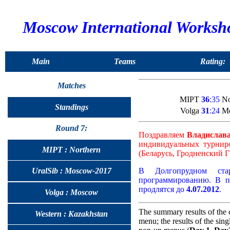
Moscow International Worksh
Main
Teams
Rating:
Matches
MIPT
36
:35
No
Standings
Volga
31
:24
Mo
Round 7:
Поздравляем
Владислав
индивидуальных турнир
MIPT : Northern
(Беларусь, Гродненский Г
В Долгопрудном стар
UralSib : Moscow-2017
программированию. В п
продлятся до
4.07.2012
.
Volga : Moscow
The summary results of the 
Western : Kazakhstan
menu; the results of the sin