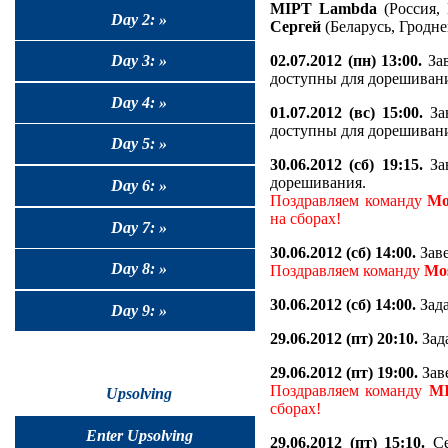
MIPT Lambda
(Россия,
Day 2: »
Сергей
(Беларусь, Гродне
02.07.2012 (пн) 13:00.
Зав
Day 3: »
доступны для дорешиван
Day 4: »
01.07.2012 (вс) 15:00.
Зав
доступны для дорешиван
Day 5: »
30.06.2012 (сб) 19:15.
Зав
дорешивания.
Day 6: »
Поздравляем команду
Mo
на сборах!
Day 7: »
30.06.2012 (сб) 14:00.
Заве
Day 8: »
Поздравляем команду
Mo
30.06.2012 (сб) 14:00.
Зада
Day 9: »
29.06.2012 (пт) 20:10.
Зад
29.06.2012 (пт) 19:00.
Заве
Поздравляем команду
MI
Upsolving
сборах!
Enter Upsolving
29.06.2012 (пт) 15:10.
Се