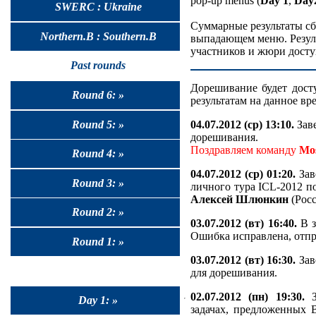
pop-up menus (
Day 1
,
Day
SWERC : Ukraine
Суммарные результаты сб
Northern.B : Southern.B
выпадающем меню. Резуль
участников и жюри досту
Past rounds
Дорешивание будет дос
Round 6: »
результатам на данное вр
Round 5: »
04.07.2012 (ср) 13:10.
Заве
дорешивания.
Поздравляем команду
Mo
Round 4: »
04.07.2012 (ср) 01:20.
Зав
Round 3: »
личного тура ICL-2012 п
Алексей Шлюнкин
(Росс
Round 2: »
03.07.2012 (вт) 16:40.
В з
Ошибка исправлена, отпр
Round 1: »
03.07.2012 (вт) 16:30.
Зав
для дорешивания.
02.07.2012 (пн) 19:30.
З
Day 1: »
задачах, предложенных 